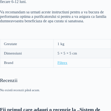
fiecare 6-12 luni.
Va recomandam sa urmati aceste instructiuni pentru a va bucura de
performanta optima a purificatorului si pentru a va asigura ca familia
dumneavoastra beneficiaza de apa curata si sanatoasa.
Greutate
1 kg
Dimensiuni
5 × 5 × 5 cm
Brand
Filtrex
Recenzii
Nu există recenzii până acum.
Fii primul care adaugi o recenzie la „Sistem de