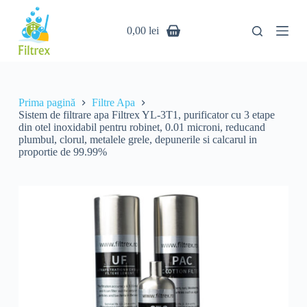
S
Sistem de filtrare apa Filtrex YL-3T1, purificator cu 3 etape din otel inoxidabil pentru robinet, 0.01 microni, reducand plumbul, clorul, metalele grele, depunerile si calcarul in proportie de 99.99%
85 ÎN STOC
a
299,00
lei
0,00
lei
r
i
l
a
c
o
Prima pagină
Filtre Apa
n
Sistem de filtrare apa Filtrex YL-3T1, purificator cu 3 etape
ț
din otel inoxidabil pentru robinet, 0.01 microni, reducand
i
plumbul, clorul, metalele grele, depunerile si calcarul in
n
proportie de 99.99%
u
t