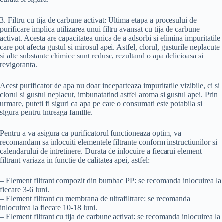
3. Filtru cu tija de carbune activat: Ultima etapa a procesului de
purificare implica utilizarea unui filtru avansat cu tija de carbune
activat. Acesta are capacitatea unica de a adsorbi si elimina impuritatile
care pot afecta gustul si mirosul apei. Astfel, clorul, gusturile neplacute
si alte substante chimice sunt reduse, rezultand o apa delicioasa si
revigoranta.
Acest purificator de apa nu doar indeparteaza impuritatile vizibile, ci si
clorul si gustul neplacut, imbunatatind astfel aroma si gustul apei. Prin
urmare, puteti fi siguri ca apa pe care o consumati este potabila si
sigura pentru intreaga familie.
Pentru a va asigura ca purificatorul functioneaza optim, va
recomandam sa inlocuiti elementele filtrante conform instructiunilor si
calendarului de intretinere. Durata de inlocuire a fiecarui element
filtrant variaza in functie de calitatea apei, astfel:
– Element filtrant compozit din bumbac PP: se recomanda inlocuirea la
fiecare 3-6 luni.
– Element filtrant cu membrana de ultrafiltrare: se recomanda
inlocuirea la fiecare 10-18 luni.
– Element filtrant cu tija de carbune activat: se recomanda inlocuirea la