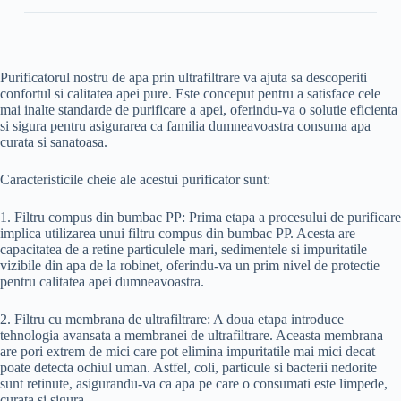
Purificatorul nostru de apa prin ultrafiltrare va ajuta sa descoperiti
confortul si calitatea apei pure. Este conceput pentru a satisface cele
mai inalte standarde de purificare a apei, oferindu-va o solutie eficienta
si sigura pentru asigurarea ca familia dumneavoastra consuma apa
curata si sanatoasa.
Caracteristicile cheie ale acestui purificator sunt:
1. Filtru compus din bumbac PP: Prima etapa a procesului de purificare
implica utilizarea unui filtru compus din bumbac PP. Acesta are
capacitatea de a retine particulele mari, sedimentele si impuritatile
vizibile din apa de la robinet, oferindu-va un prim nivel de protectie
pentru calitatea apei dumneavoastra.
2. Filtru cu membrana de ultrafiltrare: A doua etapa introduce
tehnologia avansata a membranei de ultrafiltrare. Aceasta membrana
are pori extrem de mici care pot elimina impuritatile mai mici decat
poate detecta ochiul uman. Astfel, coli, particule si bacterii nedorite
sunt retinute, asigurandu-va ca apa pe care o consumati este limpede,
curata si sigura.