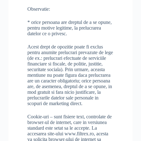
Observatie:
* orice persoana are dreptul de a se opune,
pentru motive legitime, la prelucrarea
datelor ce o privesc.
Acest drept de opozitie poate fi exclus
pentru anumite prelucrari prevazute de lege
(de ex.: prelucrari efectuate de serviciile
financiare si fiscale, de politie, justitie,
securitate sociala). Prin urmare, aceasta
mentiune nu poate figura daca prelucrarea
are un caracter obligatoriu; orice persoana
are, de asemenea, dreptul de a se opune, in
mod gratuit si fara nicio justificare, la
prelucrarile datelor sale personale in
scopuri de marketing direct.
Cookie-uri – sunt fisiere text, controlate de
browser-ul de internet, care in versiunea
standard este setat sa le accepte. La
accesarea site-ului www.filtrex.ro, acesta
va solicita browser-ului de internet sa