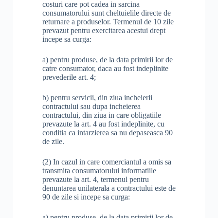
costuri care pot cadea in sarcina
consumatorului sunt cheltuielile directe de
returnare a produselor. Termenul de 10 zile
prevazut pentru exercitarea acestui drept
incepe sa curga:
a) pentru produse, de la data primirii lor de
catre consumator, daca au fost indeplinite
prevederile art. 4;
b) pentru servicii, din ziua incheierii
contractului sau dupa incheierea
contractului, din ziua in care obligatiile
prevazute la art. 4 au fost indeplinite, cu
conditia ca intarzierea sa nu depaseasca 90
de zile.
(2) In cazul in care comerciantul a omis sa
transmita consumatorului informatiile
prevazute la art. 4, termenul pentru
denuntarea unilaterala a contractului este de
90 de zile si incepe sa curga:
a) pentru produse, de la data primirii lor de