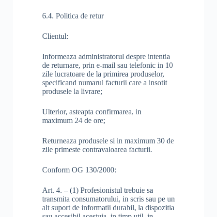
6.4. Politica de retur
Clientul:
Informeaza administratorul despre intentia
de returnare, prin e-mail sau telefonic in 10
zile lucratoare de la primirea produselor,
specificand numarul facturii care a insotit
produsele la livrare;
Ulterior, asteapta confirmarea, in
maximum 24 de ore;
Returneaza produsele si in maximum 30 de
zile primeste contravaloarea facturii.
Conform OG 130/2000:
Art. 4. – (1) Profesionistul trebuie sa
transmita consumatorului, in scris sau pe un
alt suport de informatii durabil, la dispozitia
sau accesibil acestuia, in timp util, in