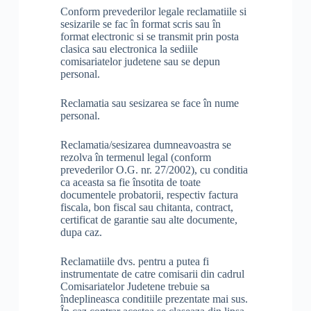
Conform prevederilor legale reclamatiile si
sesizarile se fac în format scris sau în
format electronic si se transmit prin posta
clasica sau electronica la sediile
comisariatelor judetene sau se depun
personal.
Reclamatia sau sesizarea se face în nume
personal.
Reclamatia/sesizarea dumneavoastra se
rezolva în termenul legal (conform
prevederilor O.G. nr. 27/2002), cu conditia
ca aceasta sa fie însotita de toate
documentele probatorii, respectiv factura
fiscala, bon fiscal sau chitanta, contract,
certificat de garantie sau alte documente,
dupa caz.
Reclamatiile dvs. pentru a putea fi
instrumentate de catre comisarii din cadrul
Comisariatelor Judetene trebuie sa
îndeplineasca conditiile prezentate mai sus.