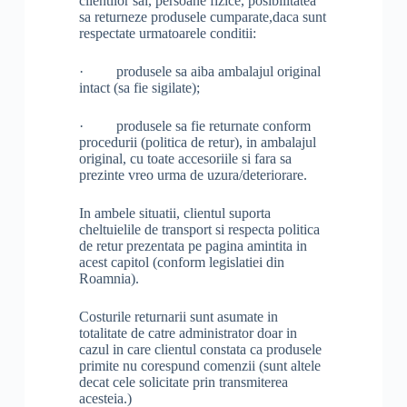
clientilor sai, persoane fizice, posibilitatea
sa returneze produsele cumparate,daca sunt
respectate urmatoarele conditii:
· produsele sa aiba ambalajul original
intact (sa fie sigilate);
· produsele sa fie returnate conform
procedurii (politica de retur), in ambalajul
original, cu toate accesoriile si fara sa
prezinte vreo urma de uzura/deteriorare.
In ambele situatii, clientul suporta
cheltuielile de transport si respecta politica
de retur prezentata pe pagina amintita in
acest capitol (conform legislatiei din
Roamnia).
Costurile returnarii sunt asumate in
totalitate de catre administrator doar in
cazul in care clientul constata ca produsele
primite nu corespund comenzii (sunt altele
decat cele solicitate prin transmiterea
acesteia.)