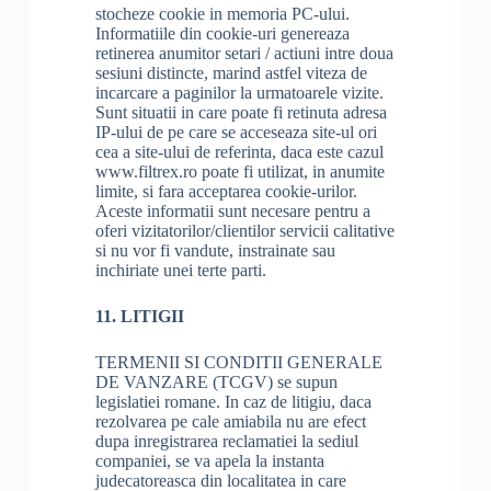
stocheze cookie in memoria PC-ului.
Informatiile din cookie-uri genereaza
retinerea anumitor setari / actiuni intre doua
sesiuni distincte, marind astfel viteza de
incarcare a paginilor la urmatoarele vizite.
Sunt situatii in care poate fi retinuta adresa
IP-ului de pe care se acceseaza site-ul ori
cea a site-ului de referinta, daca este cazul
www.filtrex.ro poate fi utilizat, in anumite
limite, si fara acceptarea cookie-urilor.
Aceste informatii sunt necesare pentru a
oferi vizitatorilor/clientilor servicii calitative
si nu vor fi vandute, instrainate sau
inchiriate unei terte parti.
11. LITIGII
TERMENII SI CONDITII GENERALE
DE VANZARE (TCGV) se supun
legislatiei romane. In caz de litigiu, daca
rezolvarea pe cale amiabila nu are efect
dupa inregistrarea reclamatiei la sediul
companiei, se va apela la instanta
judecatoreasca din localitatea in care