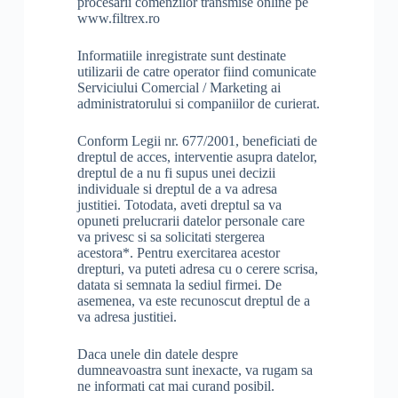
procesarii comenzilor transmise online pe
www.filtrex.ro
Informatiile inregistrate sunt destinate
utilizarii de catre operator fiind comunicate
Serviciului Comercial / Marketing ai
administratorului si companiilor de curierat.
Conform Legii nr. 677/2001, beneficiati de
dreptul de acces, interventie asupra datelor,
dreptul de a nu fi supus unei decizii
individuale si dreptul de a va adresa
justitiei. Totodata, aveti dreptul sa va
opuneti prelucrarii datelor personale care
va privesc si sa solicitati stergerea
acestora*. Pentru exercitarea acestor
drepturi, va puteti adresa cu o cerere scrisa,
datata si semnata la sediul firmei. De
asemenea, va este recunoscut dreptul de a
va adresa justitiei.
Daca unele din datele despre
dumneavoastra sunt inexacte, va rugam sa
ne informati cat mai curand posibil.