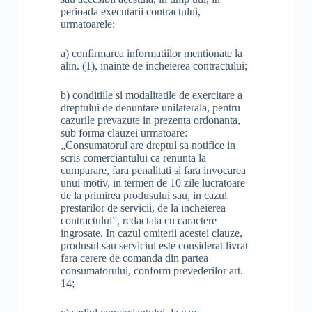
perioada executarii contractului,
urmatoarele:
a) confirmarea informatiilor mentionate la
alin. (1), inainte de incheierea contractului;
b) conditiile si modalitatile de exercitare a
dreptului de denuntare unilaterala, pentru
cazurile prevazute in prezenta ordonanta,
sub forma clauzei urmatoare:
„Consumatorul are dreptul sa notifice in
scris comerciantului ca renunta la
cumparare, fara penalitati si fara invocarea
unui motiv, in termen de 10 zile lucratoare
de la primirea produsului sau, in cazul
prestarilor de servicii, de la incheierea
contractului”, redactata cu caractere
ingrosate. In cazul omiterii acestei clauze,
produsul sau serviciul este considerat livrat
fara cerere de comanda din partea
consumatorului, conform prevederilor art.
14;