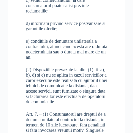
c) sediul comerciantului, la care
consumatorul poate sa isi prezinte
reclamatiile;
d) informatii privind service postvanzare si
garantiile oferite;
e) conditiile de denuntare unilaterala a
contractului, atunci cand acesta are o durata
nedeterminata sau o durata mai mare de un
an.
(2) Dispozitiile prevazute la alin. (1) lit. a),
b), d) si e) nu se aplica in cazul serviciilor a
caror executie este realizata cu ajutorul unei
tehnici de comunicatie la distanta, daca
aceste servicii sunt furnizate o singura data
si facturarea lor este efectuata de operatorul
de comunicatie.
Art. 7. – (1) Consumatorul are dreptul de a
denunta unilateral contractul la distanta, in
termen de 10 zile lucratoare, fara penalitati
si fara invocarea vreunui motiv. Singurele