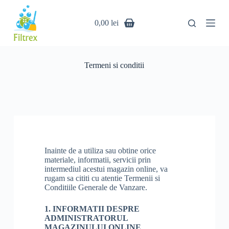
S
a
0,00
lei
r
i
l
a
c
Termeni si conditii
o
n
ț
i
n
u
t
Inainte de a utiliza sau obtine orice
materiale, informatii, servicii prin
intermediul acestui magazin online, va
rugam sa cititi cu atentie Termenii si
Conditiile Generale de Vanzare.
1. INFORMATII DESPRE
ADMINISTRATORUL
MAGAZINULUI ONLINE