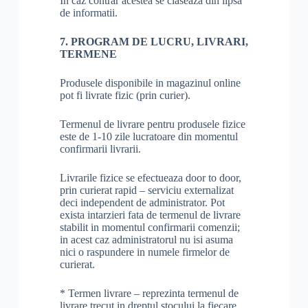
În caz contrar acestea se claseaza din lipsa
de informatii.
7. PROGRAM DE LUCRU, LIVRARI,
TERMENE
Produsele disponibile in magazinul online
pot fi livrate fizic (prin curier).
Termenul de livrare pentru produsele fizice
este de 1-10 zile lucratoare din momentul
confirmarii livrarii.
Livrarile fizice se efectueaza door to door,
prin curierat rapid – serviciu externalizat
deci independent de administrator. Pot
exista intarzieri fata de termenul de livrare
stabilit in momentul confirmarii comenzii;
in acest caz administratorul nu isi asuma
nici o raspundere in numele firmelor de
curierat.
* Termen livrare – reprezinta termenul de
livrare trecut in dreptul stocului la fiecare