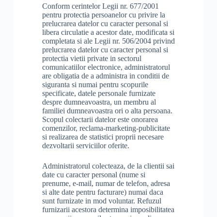
Conform cerintelor Legii nr. 677/2001
pentru protectia persoanelor cu privire la
prelucrarea datelor cu caracter personal si
libera circulatie a acestor date, modificata si
completata si ale Legii nr. 506/2004 privind
prelucrarea datelor cu caracter personal si
protectia vietii private in sectorul
comunicatiilor electronice, administratorul
are obligatia de a administra in conditii de
siguranta si numai pentru scopurile
specificate, datele personale furnizate
despre dumneavoastra, un membru al
familiei dumneavoastra ori o alta persoana.
Scopul colectarii datelor este onorarea
comenzilor, reclama-marketing-publicitate
si realizarea de statistici proprii necesare
dezvoltarii serviciilor oferite.
Administratorul colecteaza, de la clientii sai
date cu caracter personal (nume si
prenume, e-mail, numar de telefon, adresa
si alte date pentru facturare) numai daca
sunt furnizate in mod voluntar. Refuzul
furnizarii acestora determina imposibilitatea