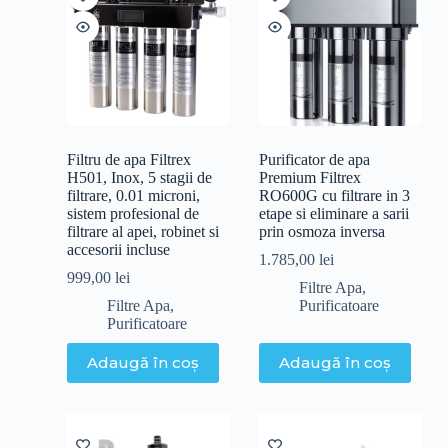
Filtru de apa Filtrex
Purificator de apa
H501, Inox, 5 stagii de
Premium Filtrex
filtrare, 0.01 microni,
RO600G cu filtrare in 3
sistem profesional de
etape si eliminare a sarii
filtrare al apei, robinet si
prin osmoza inversa
accesorii incluse
1.785,00
lei
999,00
lei
Filtre Apa
,
Filtre Apa
,
Purificatoare
Purificatoare
Adaugă în coș
Adaugă în coș