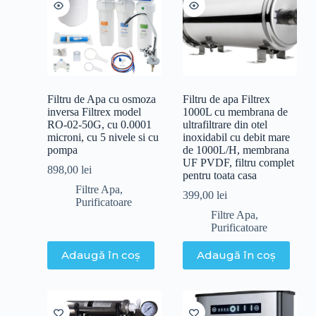
Filtru de Apa cu osmoza
Filtru de apa Filtrex
inversa Filtrex model
1000L cu membrana de
RO-02-50G, cu 0.0001
ultrafiltrare din otel
microni, cu 5 nivele si cu
inoxidabil cu debit mare
pompa
de 1000L/H, membrana
UF PVDF, filtru complet
898,00
lei
pentru toata casa
Filtre Apa
,
399,00
lei
Purificatoare
Filtre Apa
,
Purificatoare
Adaugă în coș
Adaugă în coș