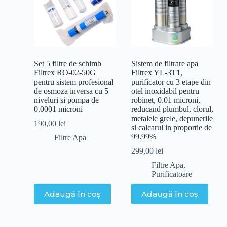
Set 5 filtre de schimb
Sistem de filtrare apa
Filtrex RO-02-50G
Filtrex YL-3T1,
pentru sistem profesional
purificator cu 3 etape din
de osmoza inversa cu 5
otel inoxidabil pentru
niveluri si pompa de
robinet, 0.01 microni,
0.0001 microni
reducand plumbul, clorul,
metalele grele, depunerile
190,00
lei
si calcarul in proportie de
99.99%
Filtre Apa
299,00
lei
Filtre Apa
,
Purificatoare
Adaugă în coș
Adaugă în coș