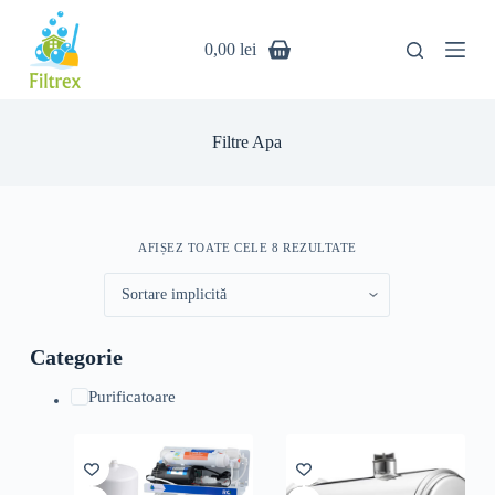
S
a
0,00
lei
r
i
l
a
c
Filtre Apa
o
n
ț
i
n
AFIȘEZ TOATE CELE 8 REZULTATE
u
t
Categorie
Purificatoare