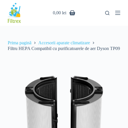
S
Filtru HEPA Compatibil cu purificatoarele de aer Dyson TP09
169 ÎN STOC
a
360,00
lei
0,00
lei
r
i
l
a
c
o
Prima pagină
Accesorii aparate climatizare
n
Filtru HEPA Compatibil cu purificatoarele de aer Dyson TP09
ț
i
n
u
t