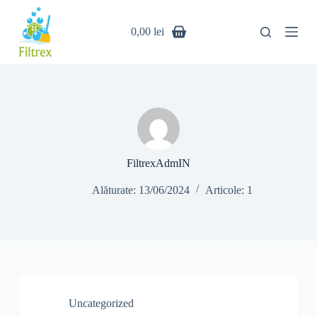
S
a
0,00
lei
r
i
l
a
c
o
n
ț
i
n
FiltrexAdmIN
u
t
Alăturate: 13/06/2024
Articole: 1
Uncategorized