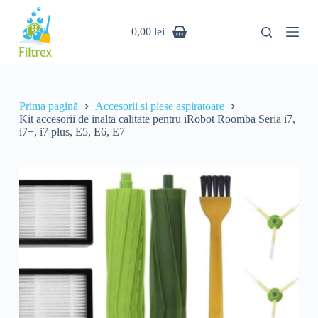
S
Kit accesorii de inalta calitate pentru iRobot Roomba Seria i7, i7+, i7 plus, E5, E6, E7
203 ÎN STOC
a
75,00
lei
0,00
lei
r
i
l
a
c
o
Prima pagină
Accesorii si piese aspiratoare
n
Kit accesorii de inalta calitate pentru iRobot Roomba Seria i7,
ț
i7+, i7 plus, E5, E6, E7
i
n
u
t