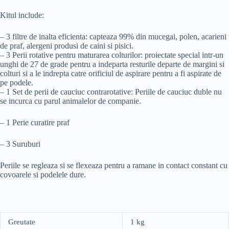
Kitul include:
– 3 filtre de inalta eficienta: capteaza 99% din mucegai, polen, acarieni
de praf, alergeni produsi de caini si pisici.
– 3 Perii rotative pentru maturarea colturilor: proiectate special intr-un
unghi de 27 de grade pentru a indeparta resturile departe de margini si
colturi si a le indrepta catre orificiul de aspirare pentru a fi aspirate de
pe podele.
– 1 Set de perii de cauciuc contrarotative: Periile de cauciuc duble nu
se incurca cu parul animalelor de companie.
– 1 Perie curatire praf
– 3 Suruburi
Periile se regleaza si se flexeaza pentru a ramane in contact constant cu
covoarele si podelele dure.
Greutate
1 kg