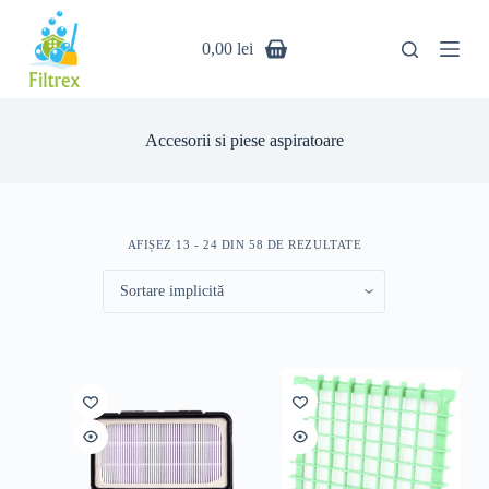
S
a
0,00
lei
r
i
l
a
c
Accesorii si piese aspiratoare
o
n
ț
i
n
AFIȘEZ 13 - 24 DIN 58 DE REZULTATE
u
t