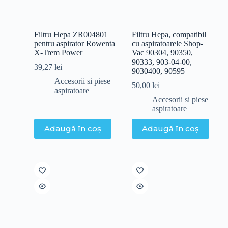
Filtru Hepa ZR004801
Filtru Hepa, compatibil
pentru aspirator Rowenta
cu aspiratoarele Shop-
X-Trem Power
Vac 90304, 90350,
90333, 903-04-00,
39,27
lei
9030400, 90595
Accesorii si piese
50,00
lei
aspiratoare
Accesorii si piese
aspiratoare
Adaugă în coș
Adaugă în coș